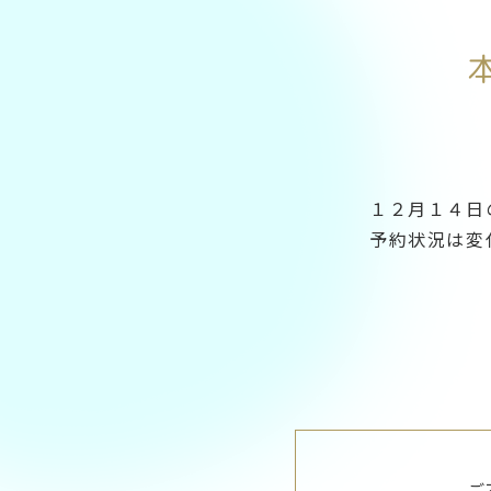
１２月１４日
予約状況は変
ご